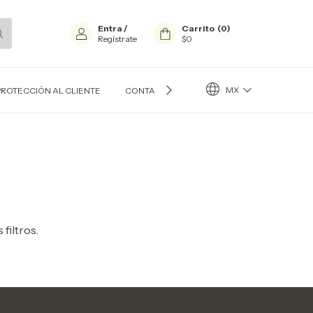
Entra
/
Carrito
(
0
)
Regístrate
$0
MX
PROTECCIÓN AL CLIENTE
CONTACTO
BLOG
filtros.