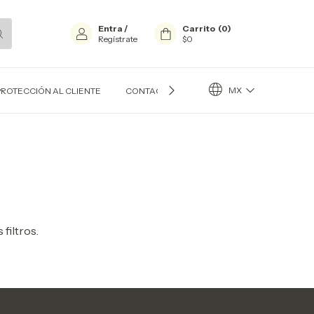
Entra
/
Carrito
(
0
)
Regístrate
$0
MX
PROTECCIÓN AL CLIENTE
CONTACTO
BLOG
filtros.