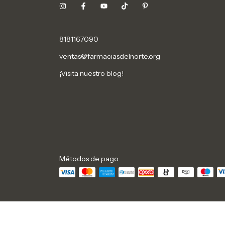
8181167090
ventas@farmaciasdelnorte.org
¡Visita nuestro blog!
Métodos de pago