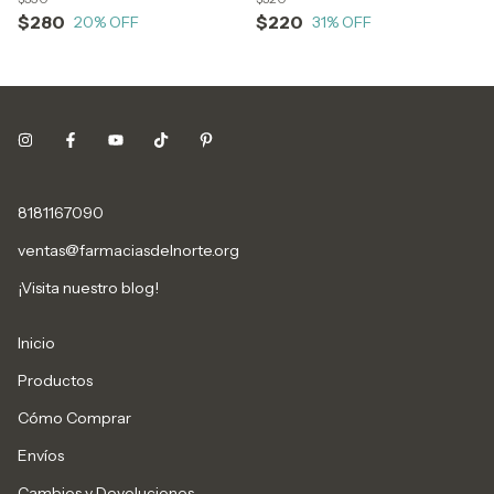
$280
$220
20
% OFF
31
% OFF
8181167090
ventas@farmaciasdelnorte.org
¡Visita nuestro blog!
Inicio
Productos
Cómo Comprar
Envíos
Cambios y Devoluciones