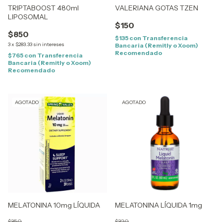
TRIPTABOOST 480ml
VALERIANA GOTAS TZEN
LIPOSOMAL
$150
$850
$135
con
Transferencia
3
x
$283.33
sin intereses
Bancaria (Remitly o Xoom)
Recomendado
$765
con
Transferencia
Bancaria (Remitly o Xoom)
Recomendado
AGOTADO
AGOTADO
MELATONINA 10mg LÍQUIDA
MELATONINA LÍQUIDA 1mg
$350
$320