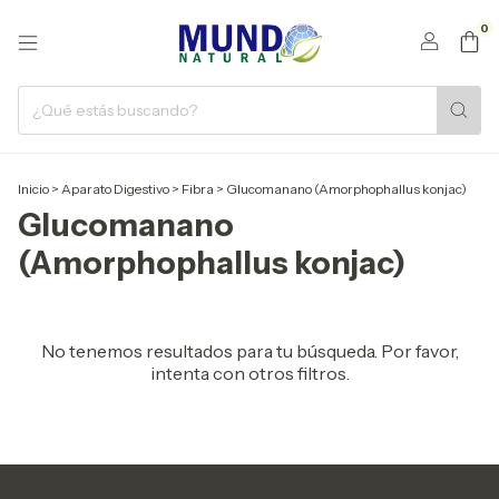
0
Inicio
>
Aparato Digestivo
>
Fibra
>
Glucomanano (Amorphophallus konjac)
Glucomanano
(Amorphophallus konjac)
No tenemos resultados para tu búsqueda. Por favor,
intenta con otros filtros.