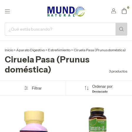
0
Inicio
>
Aparato Digestivo
>
Estreñimiento
>
Ciruela Pasa (Prunus doméstica)
Ciruela Pasa (Prunus
doméstica)
3 productos
Ordenar por:
Filtrar
Destacado