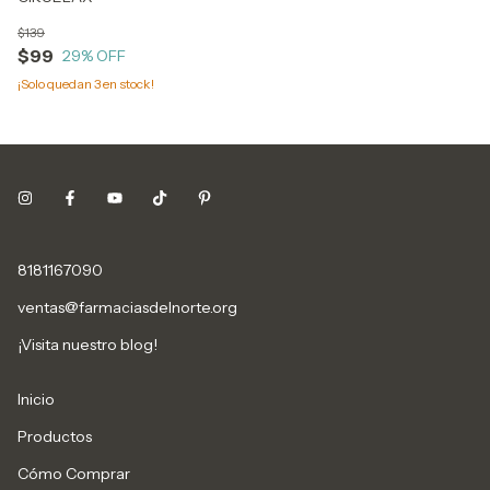
$139
$99
29
% OFF
¡Solo quedan
3
en stock!
8181167090
ventas@farmaciasdelnorte.org
¡Visita nuestro blog!
Inicio
Productos
Cómo Comprar