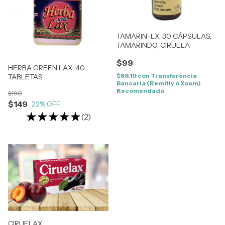
TAMARIN-LX, 30 CÁPSULAS,
TAMARINDO, CIRUELA
$99
HERBA GREEN LAX, 40
$89.10
con
Transferencia
TABLETAS
Bancaria (Remitly o Xoom)
Recomendado
$190
$149
22
% OFF
(2)
CIRUELAX